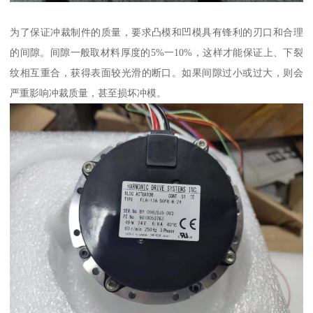
为了保证冲裁制件的质量，要求凸模和凹模具有锋利的刃口和合理
的间隙。间隙一般取材料厚度的5%一10%，这样才能保证上、下裂
纹相互重合，获得表面较光滑的断口。如果间隙过小或过大，则会
严重影响冲裁质量，甚至损坏冲模。