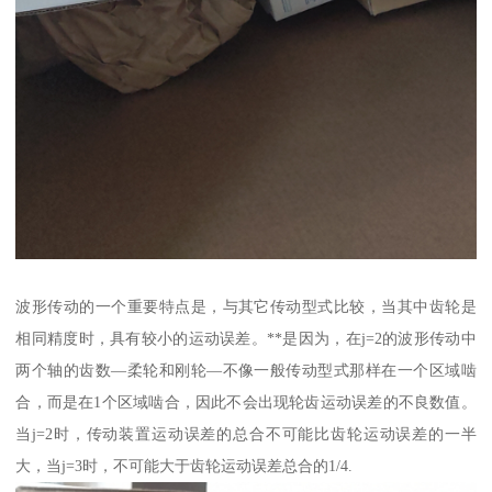
波形传动的一个重要特点是，与其它传动型式比较，当其中齿轮是
相同精度时，具有较小的运动误差。**是因为，在j=2的波形传动中
两个轴的齿数—柔轮和刚轮—不像一般传动型式那样在一个区域啮
合，而是在1个区域啮合，因此不会出现轮齿运动误差的不良数值。
当j=2时，传动装置运动误差的总合不可能比齿轮运动误差的一半
大，当j=3时，不可能大于齿轮运动误差总合的1/4.