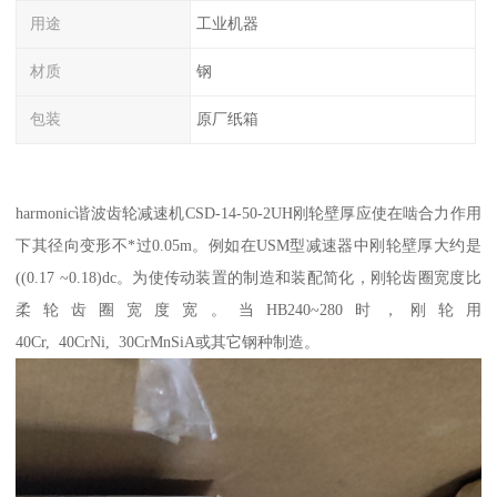
用途
工业机器
材质
钢
包装
原厂纸箱
harmonic谐波齿轮减速机CSD-14-50-2UH刚轮壁厚应使在啮合力作用
下其径向变形不*过0.05m。例如在USM型减速器中刚轮壁厚大约是
((0.17 ~0.18)dc。为使传动装置的制造和装配简化，刚轮齿圈宽度比
柔轮齿圈宽度宽。当HB240~280时，刚轮用
40Cr, 40CrNi, 30CrMnSiA或其它钢种制造。