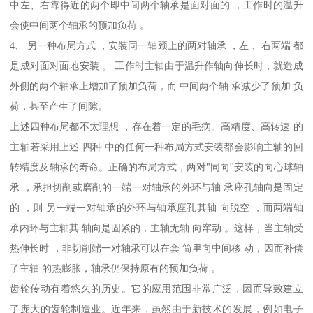
中左、右靠得近的两个即中间两个轴承是面对面的 ，工作时的温升
会使中间两个轴承的预加负荷 。
4、 另一种布局方式 ，安装同一轴颈上的两对轴承 ，左 、右两端 都
是成对面对面地安装 。 工作时主轴由于温升作轴向伸长时，就造成
外侧的两个轴承上增加了预加负荷，而 中间两个轴 承减少了预加 负
荷，甚至产生了间隙。
上述四种布局都不太理想 ，存在着一定的毛病。高精度、高转速 的
主轴若采用上述 四种 中的任何一种布局方式安装都会影响主轴的回
转精度及轴承的寿命。正确的布局方式，两对"同向''安装的向心球轴
承 ，承担切削或磨削的一端一对轴承的外环与轴 承座孔轴向是固定
的 ，则 另一端一对轴承的外环与轴承座孔其轴 向脱空 ，而两端轴
承内环与主轴其 轴向是固紧的，主轴无轴 向窜动 。这样，当主轴受
热伸长时 ，非切削端一对轴承可以在套 筒里向中间移 动，因而补偿
了主轴 的热膨胀，轴承仍保持原有的预加负荷 。
齿轮传动有着悠久的历史。它的应用范围非常广泛，因而导致建立
了庞大的齿轮制造业。近年来，虽然由于新技术的发展，例如电子