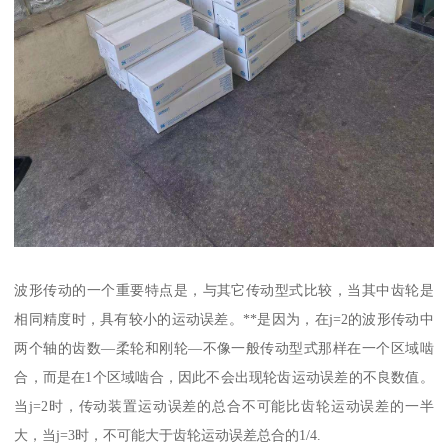
波形传动的一个重要特点是，与其它传动型式比较，当其中齿轮是
相同精度时，具有较小的运动误差。**是因为，在j=2的波形传动中
两个轴的齿数—柔轮和刚轮—不像一般传动型式那样在一个区域啮
合，而是在1个区域啮合，因此不会出现轮齿运动误差的不良数值。
当j=2时，传动装置运动误差的总合不可能比齿轮运动误差的一半
大，当j=3时，不可能大于齿轮运动误差总合的1/4.