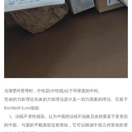
当薄壁环受弯时，中性层(中性线)位于环厚度的中间。
壳体的力矩理论先体的力矩理论是计及一切力因素的理论。它基于
Kirchhoff-Love假设:
1。法线不变性假设。认为中面的法线不扭曲且依然垂直于变形后
的中面。与梁的平截面假定相类似，它可以根据中面几何形状的变