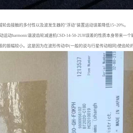
域轮齿接触的多付性以及波发生器的“浮动“装置运动误差降低15~20%。
运动harmonic谐波齿轮减速机CSD-14-50-2UH误差的性质本身带
振的振幅较小。这是因为在波形传动中(一般的说与行星传动相同)使齿轮