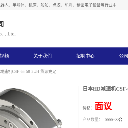
上海浜田实业有限公司专业致力于传动控制行业。面向工业机器人、半导体、机床、船舶、点胶、印刷、精密电子设备等行业中的运动控制技术。为日本哈默纳科（HarmonicDrive简称HD）中国地区定代理商，其生产的HarmonicDrive谐波减速机，具有轻量、小型、传动效率高、减速范围广、精度高等特点，被广泛应用于各种传动系统中。完善的技术，完善的售后，让您的选择无后顾之忧，欢迎您的来电洽谈！
司
. , Ltd.
视频
关于我们
招聘中心
公
减速机CSF-65-50-2UH 货源充足
日本HD减速机CSF-6
面议
价格：
产品数量：
9999.00台