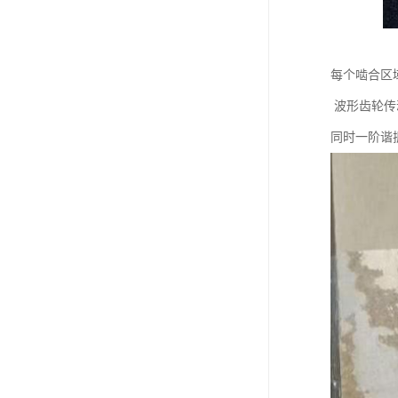
每个啮合区
波形齿轮传动
同时一阶谐