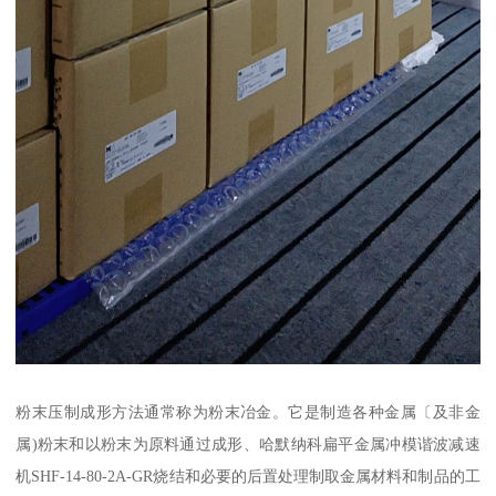
粉末压制成形方法通常称为粉末冶金。它是制造各种金属〔及非金
属)粉末和以粉末为原料通过成形、哈默纳科扁平金属冲模谐波减速
机SHF-14-80-2A-GR烧结和必要的后置处理制取金属材料和制品的工