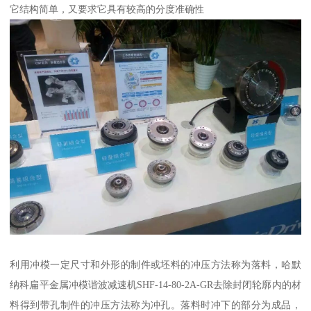
它结构简单，又要求它具有较高的分度准确性
利用冲模一定尺寸和外形的制件或坯料的冲压方法称为落料，哈默
纳科扁平金属冲模谐波减速机SHF-14-80-2A-GR去除封闭轮廓内的材
料得到带孔制件的冲压方法称为冲孔。落料时冲下的部分为成品，