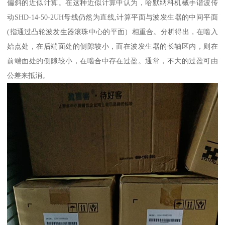
偏斜的近似计算。在这种近似计算中认为，哈默纳科机械手谐波传
动SHD-14-50-2UH母线仍然为直线,计算平面与波发生器的中间平面
(指通过凸轮波发生器滚珠中心的平面）相重合。分析得出，在啮入
始点处，在后端面处的侧隙较小，而在波发生器的长轴区内，则在
前端面处的侧隙较小，在啮合中存在过盈。通常，不大的过盈可由
公差来抵消。