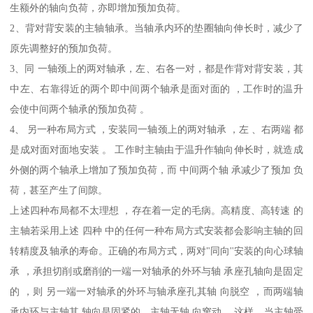
生额外的轴向负荷，亦即增加预加负荷。
2、背对背安装的主轴轴承。当轴承内环的垫圈轴向伸长时，减少了
原先调整好的预加负荷。
3、同 一轴颈上的两对轴承，左、右各一对，都是作背对背安装，其
中左、右靠得近的两个即中间两个轴承是面对面的 ，工作时的温升
会使中间两个轴承的预加负荷 。
4、 另一种布局方式 ，安装同一轴颈上的两对轴承 ，左 、右两端 都
是成对面对面地安装 。 工作时主轴由于温升作轴向伸长时，就造成
外侧的两个轴承上增加了预加负荷，而 中间两个轴 承减少了预加 负
荷，甚至产生了间隙。
上述四种布局都不太理想 ，存在着一定的毛病。高精度、高转速 的
主轴若采用上述 四种 中的任何一种布局方式安装都会影响主轴的回
转精度及轴承的寿命。正确的布局方式，两对"同向''安装的向心球轴
承 ，承担切削或磨削的一端一对轴承的外环与轴 承座孔轴向是固定
的 ，则 另一端一对轴承的外环与轴承座孔其轴 向脱空 ，而两端轴
承内环与主轴其 轴向是固紧的，主轴无轴 向窜动 。这样，当主轴受