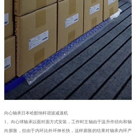
向心轴承日本哈默纳科谐波减速机
1、向心球轴承以面对面方式安装，工作时主轴由于温升作径向和轴
向膨胀，但由于内环比外环伸长快，这样膨胀的结果对轴承内环产