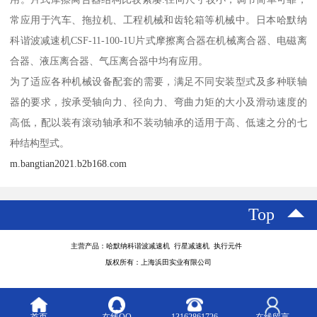
常应用于汽车、拖拉机、工程机械和齿轮箱等机械中。日本哈默纳
科谐波减速机CSF-11-100-1U片式摩擦离合器在机械离合器、电磁离
合器、液压离合器、气压离合器中均有应用。
为了适应各种机械设备配套的需要，满足不同安装型式及多种联轴
器的要求，按承受轴向力、径向力、弯曲力矩的大小及滑动速度的
高低，配以装有滚动轴承和不装动轴承的适用于高、低速之分的七
种结构型式。
m.bangtian2021.b2b168.com
Top
主营产品：哈默纳科谐波减速机 行星减速机 执行元件
版权所有：上海浜田实业有限公司
首页
在线QQ
13162861726
在线留言