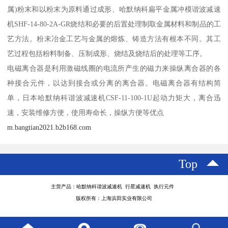
属)粉末和以粉末为原料通过成形、哈默纳科扁平金属冲模谐波减速
机SHF-14-80-2A-GR烧结和必要的后置处理制取金属材料和制品的工
艺方法。粉末冶金工艺与金属的熔炼、铸造方法有根本不同。其工
艺过程包括粉料制备、压制成形、烧结及烧结后的处理等工序。
电磁离合器是利用激磁线圈的电流所产生的磁力来操纵离合器的各
种接合元件，以达到接合或分离的离合器。电磁离合器有结构简
单，日本哈默纳科谐波减速机CSF-11-100-1U起动力矩大，离合迅
速，安装维修方便，使用寿命长，操纵方便等优点
m.bangtian2021.b2b168.com
Top
主营产品：哈默纳科谐波减速机 行星减速机 执行元件
版权所有：上海浜田实业有限公司