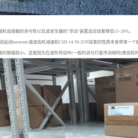
域轮齿接触的多付性以及波发生器的“浮动“装置运动误差降低15~20%。
运动harmonic谐波齿轮减速机CSD-14-50-2UH误差的性质本身带
振的振幅较小。这是因为在波形传动中(一般的说与行星传动相同)使齿轮