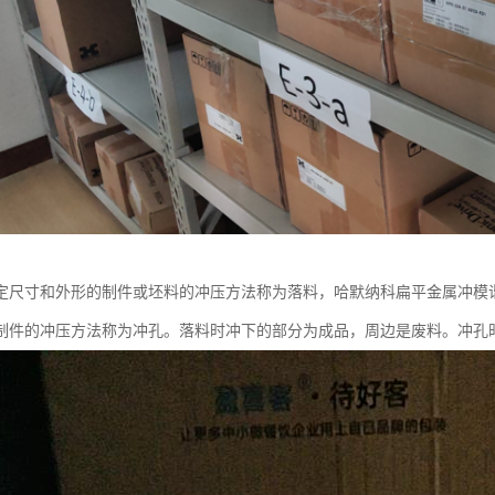
尺寸和外形的制件或坯料的冲压方法称为落料，哈默纳科扁平金属冲模谐波减速
制件的冲压方法称为冲孔。落料时冲下的部分为成品，周边是废料。冲孔