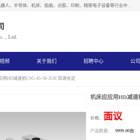
上海浜田实业有限公司专业致力于传动控制行业。面向工业机器人、半导体、机床、船舶、点胶、印刷、精密电子设备等行业中的运动控制技术。为日本哈默纳科（HarmonicDrive简称HD）中国地区定代理商，其生产的HarmonicDrive谐波减速机，具有轻量、小型、传动效率高、减速范围广、精度高等特点，被广泛应用于各种传动系统中。完善的技术，完善的售后，让您的选择无后顾之忧，欢迎您的来电洽谈！
司
. , Ltd.
视频
关于我们
招聘中心
公
用HD减速机CSG-45-50-2UH 货源充足
机床应应用HD减速机C
面议
价格：
产品数量：
9999.00台