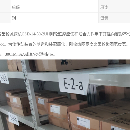
单级
用途
钢
包装
ic谐波齿轮减速机CSD-14-50-2UH刚轮壁厚应使在啮合力作用下其径向变形
 ~0.18)dc。为使传动装置的制造和装配简化，刚轮齿圈宽度比柔轮齿圈宽度宽。当
CrNi, 30CrMnSiA或其它钢种制造。