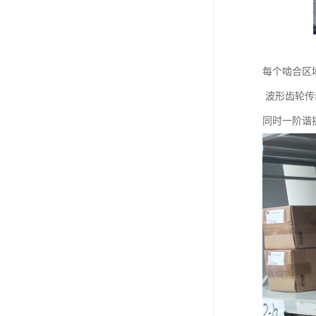
每个啮合区
波形齿轮传动
同时一阶谐