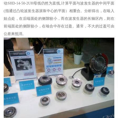
动SHD-14-50-2UH母线仍然为直线,计算平面与波发生器的中间平面
(指通过凸轮波发生器滚珠中心的平面）相重合。分析得出，在啮入
始点处，在后端面处的侧隙较小，而在波发生器的长轴区内，则在
前端面处的侧隙较小，在啮合中存在过盈。通常，不大的过盈可由
公差来抵消。