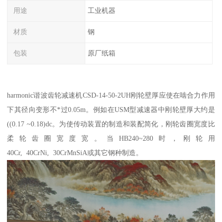
用途
工业机器
材质
钢
包装
原厂纸箱
harmonic谐波齿轮减速机CSD-14-50-2UH刚轮壁厚应使在啮合力作用
下其径向变形不*过0.05m。例如在USM型减速器中刚轮壁厚大约是
((0.17 ~0.18)dc。为使传动装置的制造和装配简化，刚轮齿圈宽度比
柔轮齿圈宽度宽。当HB240~280时，刚轮用
40Cr, 40CrNi, 30CrMnSiA或其它钢种制造。