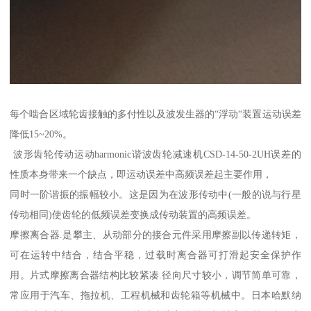
每个啮合区域轮齿接触的多付性以及波发生器的“浮动“装置运动误差
降低15~20%。
波形齿轮传动运动harmonic谐波齿轮减速机CSD-14-50-2UH误差的
性质本身带来一个缺点，即运动误差中高频误差起主要作用，
同时一阶谐振的振幅较小。这是因为在波形传动中(一般的说与行星
传动相同)使齿轮的低频误差变换成传动装置的高频误差。
摩擦离合器.是攀主、从动部分的接合元件采用摩擦副以传递转矩，
可在运转中结合，结合平稳，过载时离合器可打滑起安全保护作
用。片式摩擦离合器结构比较紧凑.径向尺寸较小，调节简单可靠，
常应用于汽车、拖拉机、工程机械和齿轮箱等机械中。日本哈默纳