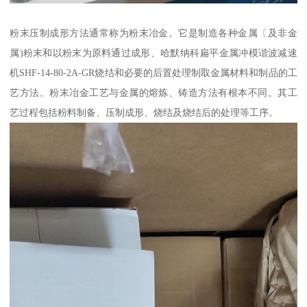
粉末压制成形方法通常称为粉末冶金。它是制造各种金属〔及非金
属)粉末和以粉末为原料通过成形、哈默纳科扁平金属冲模谐波减速
机SHF-14-80-2A-GR烧结和必要的后置处理制取金属材料和制品的工
艺方法。粉末冶金工艺与金属的熔炼、铸造方法有根本不同。其工
艺过程包括粉料制备、压制成形、烧结及烧结后的处理等工序。