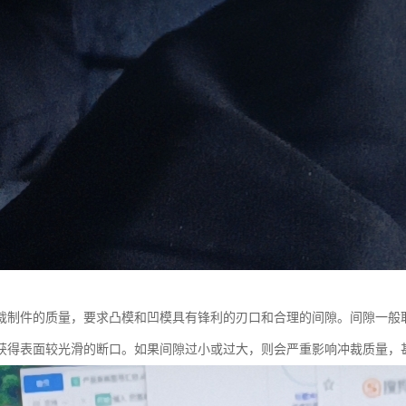
裁制件的质量，要求凸模和凹模具有锋利的刃口和合理的间隙。间隙一般取
获得表面较光滑的断口。如果间隙过小或过大，则会严重影响冲裁质量，