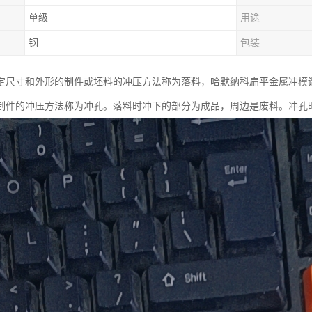
单级
用途
钢
包装
尺寸和外形的制件或坯料的冲压方法称为落料，哈默纳科扁平金属冲模谐波减速
制件的冲压方法称为冲孔。落料时冲下的部分为成品，周边是废料。冲孔