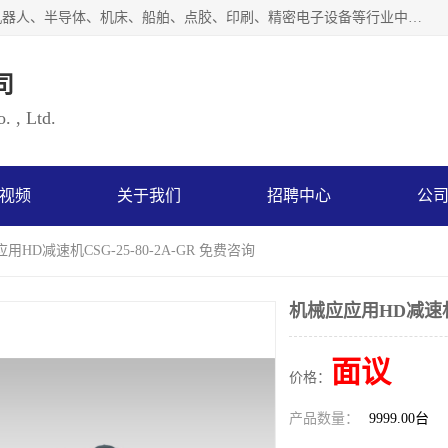
上海浜田实业有限公司专业致力于传动控制行业。面向工业机器人、半导体、机床、船舶、点胶、印刷、精密电子设备等行业中的运动控制技术。为日本哈默纳科（HarmonicDrive简称HD）中国地区定代理商，其生产的HarmonicDrive谐波减速机，具有轻量、小型、传动效率高、减速范围广、精度高等特点，被广泛应用于各种传动系统中。完善的技术，完善的售后，让您的选择无后顾之忧，欢迎您的来电洽谈！
司
. , Ltd.
视频
关于我们
招聘中心
公
用HD减速机CSG-25-80-2A-GR 免费咨询
机械应应用HD减速机CS
面议
价格：
产品数量：
9999.00台