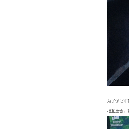
为了保证冲
相互重合，