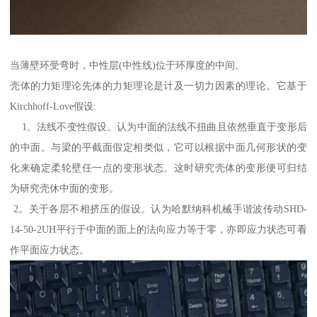
当薄壁环受弯时，中性层(中性线)位于环厚度的中间。
壳体的力矩理论先体的力矩理论是计及一切力因素的理论。它基于
Kirchhoff-Love假设:
1。法线不变性假设。认为中面的法线不扭曲且依然垂直于变形后
的中面。与梁的平截面假定相类似，它可以根据中面几何形状的变
化来确定柔轮壁任一点的变形状态。这时研究壳体的变形便可归结
为研究壳休中面的变形。
2。关于各层不相挤压的假设。认为哈默纳科机械手谐波传动SHD-
14-50-2UH平行于中面的面上的法向应力等于零，亦即应力状态可看
作平面应力状态。