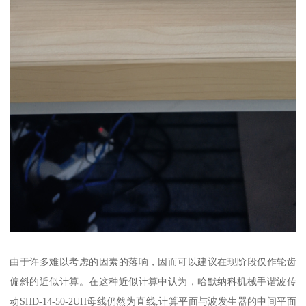
由于许多难以考虑的因素的落响，因而可以建议在现阶段仅作轮齿
偏斜的近似计算。在这种近似计算中认为，哈默纳科机械手谐波传
动SHD-14-50-2UH母线仍然为直线,计算平面与波发生器的中间平面