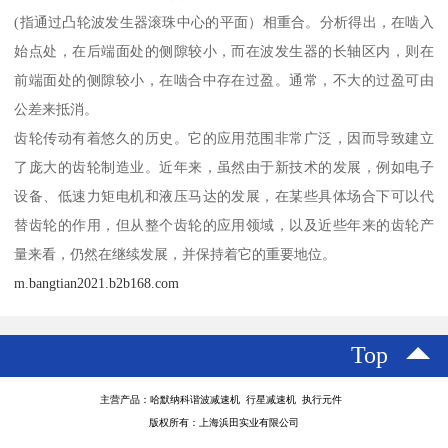
(指通过凸轮波发生器滚珠中心的平面）相重合。分析得出，在啮入
始点处，在后端面处的侧隙较小，而在波发生器的长轴区内，则在
前端面处的侧隙较小，在啮合中存在过盈。通常，不大的过盈可由
公差来抵消。
齿轮传动有着悠久的历史。它的应用范围非常广泛，因而导致建立
了庞大的齿轮制造业。近年来，虽然由于新技术的发展，例如电子
设备、低速力矩电机和液压马达的发展，在某些具体场合下可以代
替齿轮的作用，但从整个齿轮的应用领域，以及近些年来的齿轮产
量来看，仍然在继续发展，并保持着它的重要地位。
m.bangtian2021.b2b168.com
Top
主营产品：哈默纳科谐波减速机 行星减速机 执行元件
版权所有：上海浜田实业有限公司