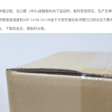
冲裁过程：当凸模〔冲头)接触板料向下运动时，板料受到挤压，先产生
模谐波减速机SHF-14-80-2A-GR由于冷变形强化和冲模刃口附近
上、下裂纹会合，使板料分离。