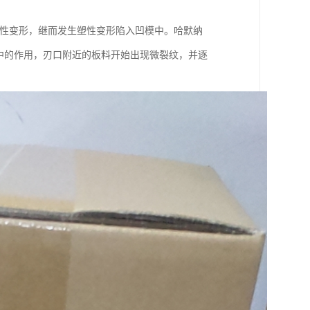
弹性变形，继而发生塑性变形陷入凹模中。哈默纳
应力集中的作用，刃口附近的板料开始出现微裂纹，并逐