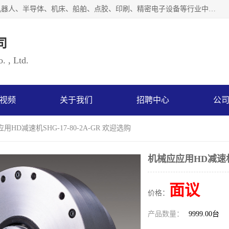
上海浜田实业有限公司专业致力于传动控制行业。面向工业机器人、半导体、机床、船舶、点胶、印刷、精密电子设备等行业中的运动控制技术。为日本哈默纳科（HarmonicDrive简称HD）中国地区定代理商，其生产的HarmonicDrive谐波减速机，具有轻量、小型、传动效率高、减速范围广、精度高等特点，被广泛应用于各种传动系统中。完善的技术，完善的售后，让您的选择无后顾之忧，欢迎您的来电洽谈！
司
. , Ltd.
视频
关于我们
招聘中心
公
用HD减速机SHG-17-80-2A-GR 欢迎选购
机械应应用HD减速机SH
面议
价格：
产品数量：
9999.00台