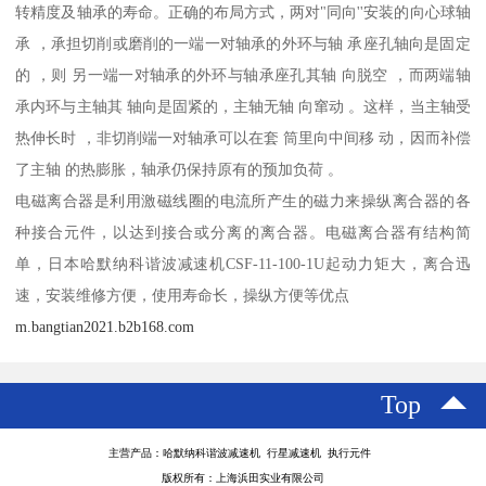
转精度及轴承的寿命。正确的布局方式，两对"同向''安装的向心球轴
承 ，承担切削或磨削的一端一对轴承的外环与轴 承座孔轴向是固定
的 ，则 另一端一对轴承的外环与轴承座孔其轴 向脱空 ，而两端轴
承内环与主轴其 轴向是固紧的，主轴无轴 向窜动 。这样，当主轴受
热伸长时 ，非切削端一对轴承可以在套 筒里向中间移 动，因而补偿
了主轴 的热膨胀，轴承仍保持原有的预加负荷 。
电磁离合器是利用激磁线圈的电流所产生的磁力来操纵离合器的各
种接合元件，以达到接合或分离的离合器。电磁离合器有结构简
单，日本哈默纳科谐波减速机CSF-11-100-1U起动力矩大，离合迅
速，安装维修方便，使用寿命长，操纵方便等优点
m.bangtian2021.b2b168.com
Top
主营产品：哈默纳科谐波减速机 行星减速机 执行元件
版权所有：上海浜田实业有限公司