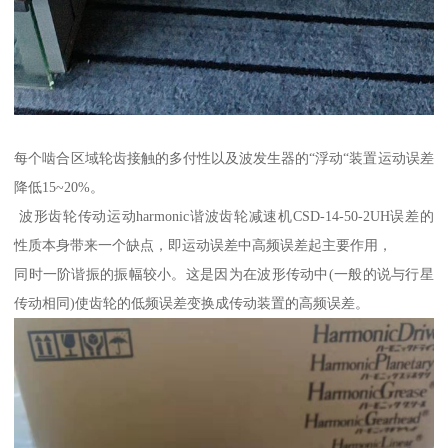
每个啮合区域轮齿接触的多付性以及波发生器的“浮动“装置运动误差
降低15~20%。
波形齿轮传动运动harmonic谐波齿轮减速机CSD-14-50-2UH误差的
性质本身带来一个缺点，即运动误差中高频误差起主要作用，
同时一阶谐振的振幅较小。这是因为在波形传动中(一般的说与行星
传动相同)使齿轮的低频误差变换成传动装置的高频误差。