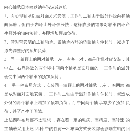
向心轴承日本哈默纳科谐波减速机
1、向心球轴承以面对面方式安装，工作时主轴由于温升作径向和轴
向膨胀，但由于内环比外环伸长快，这样膨胀的结果对轴承内环产
生额外的轴向负荷，亦即增加预加负荷。
2、背对背安装的主轴轴承。当轴承内环的垫圈轴向伸长时，减少了
原先调整好的预加负荷。
3、同 一轴颈上的两对轴承，左、右各一对，都是作背对背安装，其
中左、右靠得近的两个即中间两个轴承是面对面的 ，工作时的温升
会使中间两个轴承的预加负荷 。
4、 另一种布局方式 ，安装同一轴颈上的两对轴承 ，左 、右两端 都
是成对面对面地安装 。 工作时主轴由于温升作轴向伸长时，就造成
外侧的两个轴承上增加了预加负荷，而 中间两个轴 承减少了预加 负
荷，甚至产生了间隙。
上述四种布局都不太理想 ，存在着一定的毛病。高精度、高转速 的
主轴若采用上述 四种 中的任何一种布局方式安装都会影响主轴的回