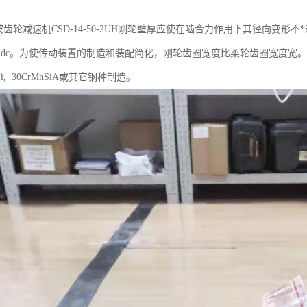
ic谐波齿轮减速机CSD-14-50-2UH刚轮壁厚应使在啮合力作用下其径向变形
 ~0.18)dc。为使传动装置的制造和装配简化，刚轮齿圈宽度比柔轮齿圈宽度宽。当
CrNi, 30CrMnSiA或其它钢种制造。