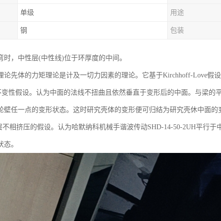
单级
用途
钢
包装
弯时，中性层(中性线)位于环厚度的中间。
论先体的力矩理论是计及一切力因素的理论。它基于Kirchhoff-Love假设
变性假设。认为中面的法线不扭曲且依然垂直于变形后的中面。与梁的平
轮壁任一点的变形状态。这时研究壳体的变形便可归结为研究壳休中面的
不相挤压的假设。认为哈默纳科机械手谐波传动SHD-14-50-2UH平
状态。