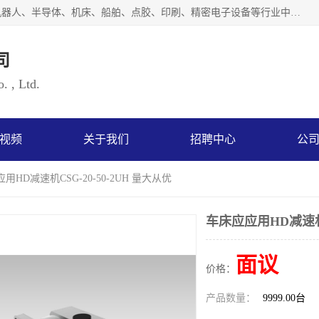
上海浜田实业有限公司专业致力于传动控制行业。面向工业机器人、半导体、机床、船舶、点胶、印刷、精密电子设备等行业中的运动控制技术。为日本哈默纳科（HarmonicDrive简称HD）中国地区定代理商，其生产的HarmonicDrive谐波减速机，具有轻量、小型、传动效率高、减速范围广、精度高等特点，被广泛应用于各种传动系统中。完善的技术，完善的售后，让您的选择无后顾之忧，欢迎您的来电洽谈！
司
. , Ltd.
视频
关于我们
招聘中心
公
用HD减速机CSG-20-50-2UH 量大从优
车床应应用HD减速机C
面议
价格：
产品数量：
9999.00台