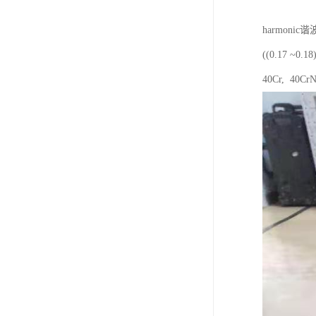
harmon
((0.17
40Cr, 40