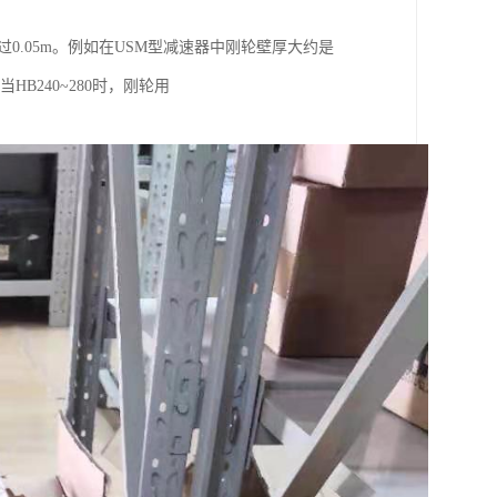
不*过0.05m。例如在USM型减速器中刚轮壁厚大约是
HB240~280时，刚轮用