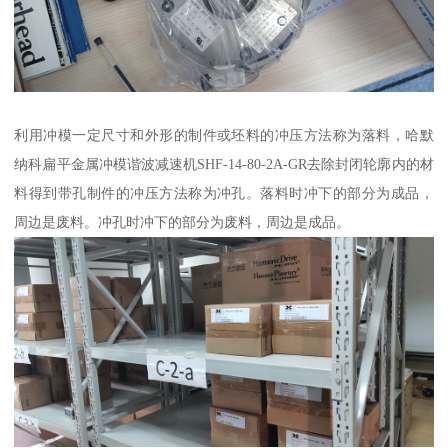
利用冲模一定尺寸和外形的制件或坯料的冲压方法称为落料，哈默
纳科扁平金属冲模谐波减速机SHF-14-80-2A-GR去除封闭轮廓内的材
料得到带孔制件的冲压方法称为冲孔。落料时冲下的部分为成品，
周边是废料。冲孔时冲下的部分为废料，周边是成品。