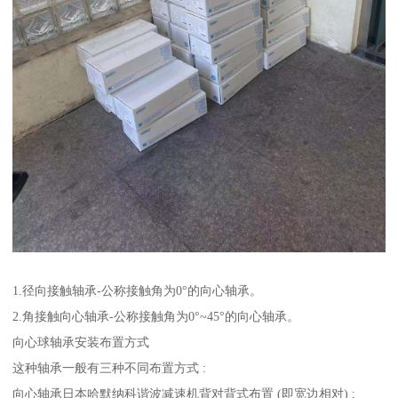
1.径向接触轴承-公称接触角为0°的向心轴承。
2.角接触向心轴承-公称接触角为0°~45°的向心轴承。
向心球轴承安装布置方式
这种轴承一般有三种不同布置方式 :
向心轴承日本哈默纳科谐波减速机背对背式布置 (即宽边相对) ;