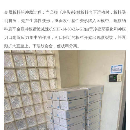
金属板料的冲裁过程：当凸模〔冲头)接触板料向下运动时，板料受
到挤压，先产生弹性变形，继而发生塑性变形陷入凹模中。哈默纳
科扁平金属冲模谐波减速机SHF-14-80-2A-GR由于冷变形强化和冲模
刃口附近应力集中的作用，刃口附近的板料开始出现微裂纹，并逐
渐扩大直至上、下裂纹会合，使板料分离。