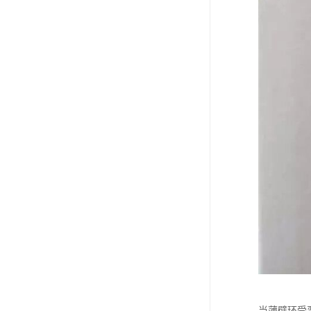
当薄壁环受