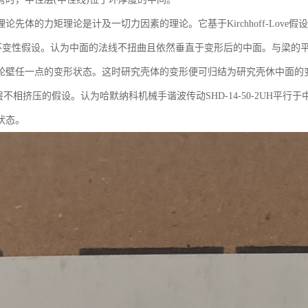
论先体的力矩理论是计及一切力因素的理论。它基于Kirchhoff-Love假设
变性假设。认为中面的法线不扭曲且依然垂直于变形后的中面。与梁的平
轮壁任一点的变形状态。这时研究壳体的变形便可归结为研究壳休中面的
不相挤压的假设。认为哈默纳科机械手谐波传动SHD-14-50-2UH平
状态。