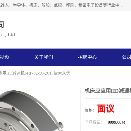
上海浜田实业有限公司专业致力于传动控制行业。面向工业机器人、半导体、机床、船舶、点胶、印刷、精密电子设备等行业中的运动控制技术。为日本哈默纳科（HarmonicDrive简称HD）中国地区定代理商，其生产的HarmonicDrive谐波减速机，具有轻量、小型、传动效率高、减速范围广、精度高等特点，被广泛应用于各种传动系统中。完善的技术，完善的售后，让您的选择无后顾之忧，欢迎您的来电洽谈！
司
. , Ltd.
视频
关于我们
招聘中心
公
用HD减速机SHF-32-50-2UH 量大从优
机床应应用HD减速机S
面议
价格：
产品数量：
9999.00台