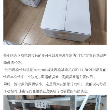
每个啮合区域轮齿接触的多付性以及波发生器的“浮动“装置运动误差
降低15~20%。
波形齿轮传动运动harmonic谐波齿轮减速机CSD-14-50-2UH误差的
性质本身带来一个缺点，即运动误差中高频误差起主要作用，
同时一阶谐振的振幅较小。这是因为在波形传动中(一般的说与行星
传动相同)使齿轮的低频误差变换成传动装置的高频误差。