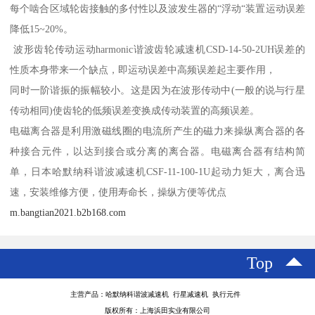
每个啮合区域轮齿接触的多付性以及波发生器的“浮动“装置运动误差
降低15~20%。
波形齿轮传动运动harmonic谐波齿轮减速机CSD-14-50-2UH误差的
性质本身带来一个缺点，即运动误差中高频误差起主要作用，
同时一阶谐振的振幅较小。这是因为在波形传动中(一般的说与行星
传动相同)使齿轮的低频误差变换成传动装置的高频误差。
电磁离合器是利用激磁线圈的电流所产生的磁力来操纵离合器的各
种接合元件，以达到接合或分离的离合器。电磁离合器有结构简
单，日本哈默纳科谐波减速机CSF-11-100-1U起动力矩大，离合迅
速，安装维修方便，使用寿命长，操纵方便等优点
m.bangtian2021.b2b168.com
Top
主营产品：哈默纳科谐波减速机 行星减速机 执行元件
版权所有：上海浜田实业有限公司