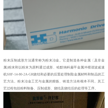
粉末压制成形方法通常称为粉末冶金。它是制造各种金属〔及非金
属)粉末和以粉末为原料通过成形、哈默纳科扁平金属冲模谐波减速
机SHF-14-80-2A-GR烧结和必要的后置处理制取金属材料和制品的工
艺方法。粉末冶金工艺与金属的熔炼、铸造方法有根本不同。其工
艺过程包括粉料制备、压制成形、烧结及烧结后的处理等工序。