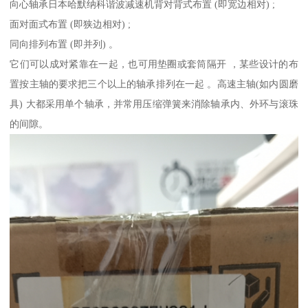
向心轴承日本哈默纳科谐波减速机背对背式布置 (即宽边相对) ;
面对面式布置 (即狭边相对) ;
同向排列布置 (即并列) 。
它们可以成对紧靠在一起，也可用垫圈或套筒隔开 ，某些设计的布
置按主轴的要求把三个以上的轴承排列在一起 。高速主轴(如内圆磨
具) 大都采用单个轴承，并常用压缩弹簧来消除轴承内、外环与滚珠
的间隙。