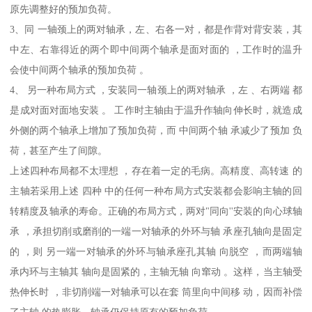
原先调整好的预加负荷。
3、同 一轴颈上的两对轴承，左、右各一对，都是作背对背安装，其
中左、右靠得近的两个即中间两个轴承是面对面的 ，工作时的温升
会使中间两个轴承的预加负荷 。
4、 另一种布局方式 ，安装同一轴颈上的两对轴承 ，左 、右两端 都
是成对面对面地安装 。 工作时主轴由于温升作轴向伸长时，就造成
外侧的两个轴承上增加了预加负荷，而 中间两个轴 承减少了预加 负
荷，甚至产生了间隙。
上述四种布局都不太理想 ，存在着一定的毛病。高精度、高转速 的
主轴若采用上述 四种 中的任何一种布局方式安装都会影响主轴的回
转精度及轴承的寿命。正确的布局方式，两对"同向''安装的向心球轴
承 ，承担切削或磨削的一端一对轴承的外环与轴 承座孔轴向是固定
的 ，则 另一端一对轴承的外环与轴承座孔其轴 向脱空 ，而两端轴
承内环与主轴其 轴向是固紧的，主轴无轴 向窜动 。这样，当主轴受
热伸长时 ，非切削端一对轴承可以在套 筒里向中间移 动，因而补偿