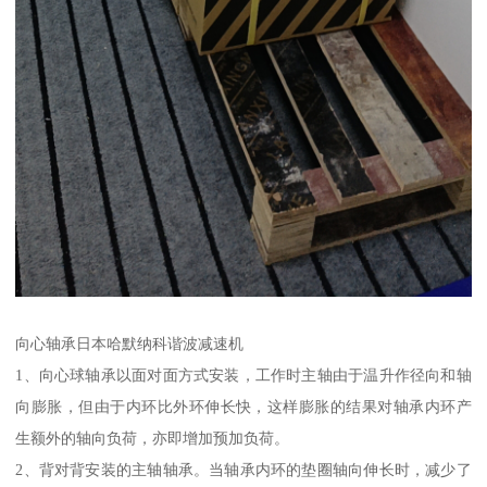
向心轴承日本哈默纳科谐波减速机
1、向心球轴承以面对面方式安装，工作时主轴由于温升作径向和轴
向膨胀，但由于内环比外环伸长快，这样膨胀的结果对轴承内环产
生额外的轴向负荷，亦即增加预加负荷。
2、背对背安装的主轴轴承。当轴承内环的垫圈轴向伸长时，减少了