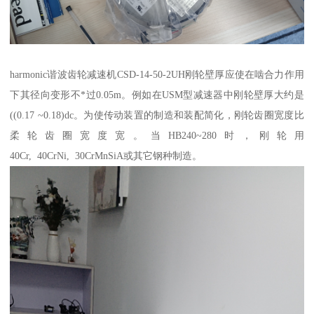
harmonic谐波齿轮减速机CSD-14-50-2UH刚轮壁厚应使在啮合力作用
下其径向变形不*过0.05m。例如在USM型减速器中刚轮壁厚大约是
((0.17 ~0.18)dc。为使传动装置的制造和装配简化，刚轮齿圈宽度比
柔轮齿圈宽度宽。当HB240~280时，刚轮用
40Cr, 40CrNi, 30CrMnSiA或其它钢种制造。