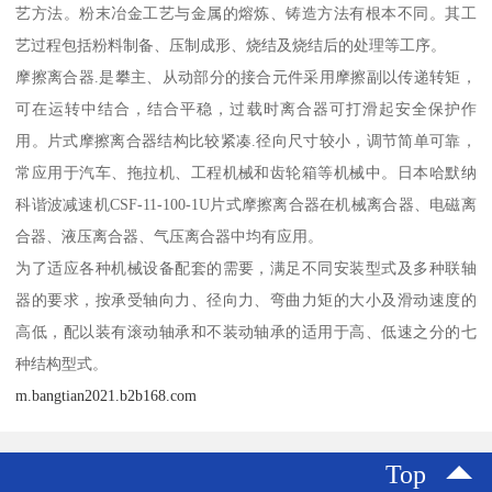
艺方法。粉末冶金工艺与金属的熔炼、铸造方法有根本不同。其工
艺过程包括粉料制备、压制成形、烧结及烧结后的处理等工序。
摩擦离合器.是攀主、从动部分的接合元件采用摩擦副以传递转矩，
可在运转中结合，结合平稳，过载时离合器可打滑起安全保护作
用。片式摩擦离合器结构比较紧凑.径向尺寸较小，调节简单可靠，
常应用于汽车、拖拉机、工程机械和齿轮箱等机械中。日本哈默纳
科谐波减速机CSF-11-100-1U片式摩擦离合器在机械离合器、电磁离
合器、液压离合器、气压离合器中均有应用。
为了适应各种机械设备配套的需要，满足不同安装型式及多种联轴
器的要求，按承受轴向力、径向力、弯曲力矩的大小及滑动速度的
高低，配以装有滚动轴承和不装动轴承的适用于高、低速之分的七
种结构型式。
m.bangtian2021.b2b168.com
Top