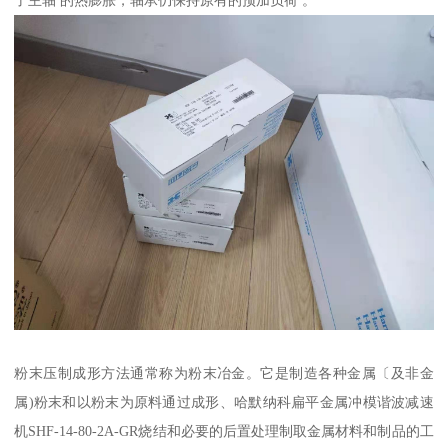
了主轴 的热膨胀，轴承仍保持原有的预加负荷 。
粉末压制成形方法通常称为粉末冶金。它是制造各种金属〔及非金
属)粉末和以粉末为原料通过成形、哈默纳科扁平金属冲模谐波减速
机SHF-14-80-2A-GR烧结和必要的后置处理制取金属材料和制品的工